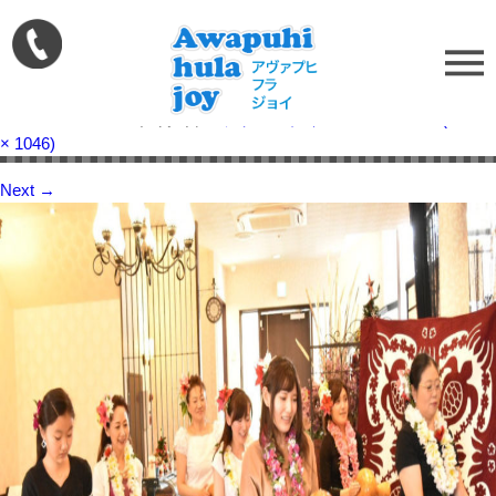
IMG_6071
Published on
2018年1月5日
in
フラパーティー
Full resolution (1568
× 1046)
Next
→