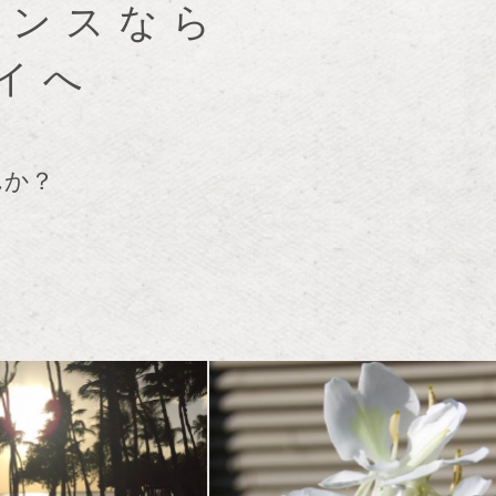
ダンスなら
イへ
んか？