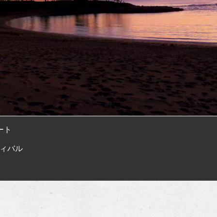
ート
ィバル