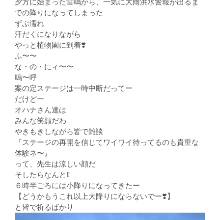
夕方に始まった雷鳴から、一気に大雨洪水警報が出るま
での降りになってしまった
ずぶ濡れ
汗だくになりながら
やっと植物園に到着❣️
ふ〜〜
な・の・にィ〜〜
嗚〜呼
案の定ステージは一時中断だってー
だけどー
オハナさん達は
みんな笑顔だわ
やきもきしながら皆で雑談
『ステージの再開を信じてワイワイ待ってるのも貴重な
体験ネ〜』
って、先生は涼しい顔だ
そしたらなんと‼️
６時半ごろには小降りになってきたー
【どうかもうこれ以上大降りにならないでー❣️】
と皆で祈るばかり