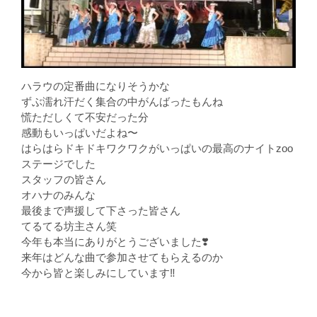
ハラウの定番曲になりそうかな
ずぶ濡れ汗だく集合の中がんばったもんね
慌ただしくて不安だった分
感動もいっぱいだよね〜
はらはらドキドキワクワクがいっぱいの最高のナイトzoo
ステージでした
スタッフの皆さん
オハナのみんな
最後まで声援して下さった皆さん
てるてる坊主さん笑
今年も本当にありがとうございました❣️
来年はどんな曲で参加させてもらえるのか
今から皆と楽しみにしています‼️