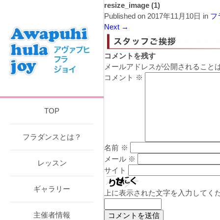
resize_image (1)
Published on
2017年11月10日
in
フ
Next
→
コメントを残す
メールアドレスが公開されること
コメント
※
TOP
フラダンスとは？
名前
※
メール
※
レッスン
サイト
ギャラリー
上に表示された文字を入力してく
主催者情報