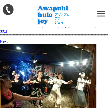
1478509164_284
Published on
2016年11月7日
in
メレフラ参加
Full resolution (400 ×
301)
Next
→