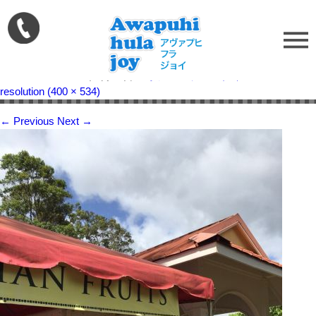
1458691648_269
Published on
2016年3月23日
in
ホノルルフェスティバル
Full
resolution (400 × 534)
←
Previous
Next
→