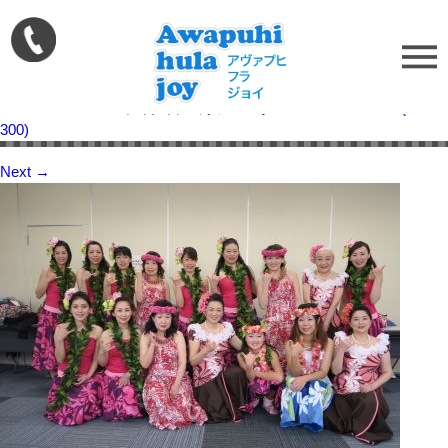
1456822659_263
Published on
2016年3月1日
in
緑フェスタ2016
Full resolution (400 ×
300)
Next
→